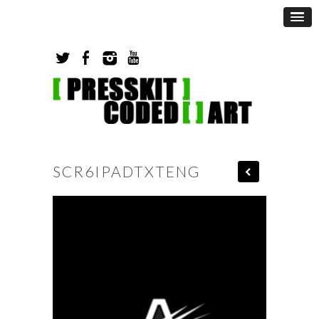
SCR6IPADTXTENG